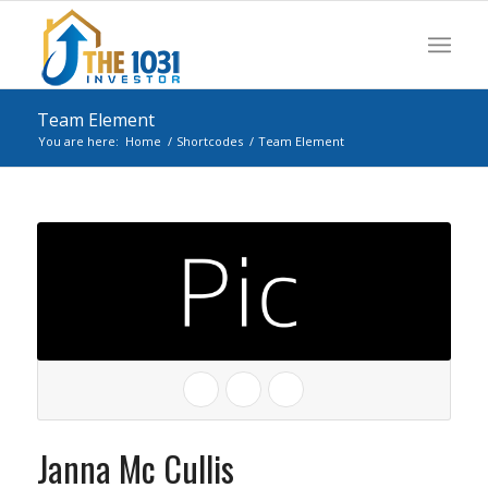
Team Element
You are here:
Home
/
Shortcodes
/
Team Element
Janna Mc Cullis