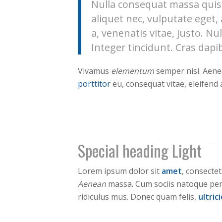
Nulla consequat massa quis e
aliquet nec, vulputate eget,
a, venenatis vitae, justo. N
Integer tincidunt. Cras dapi
Vivamus
elementum
semper nisi. Aenea
porttitor
eu, consequat vitae, eleifend 
Special heading Light
Lorem ipsum dolor sit
amet
, consecte
Aenean
massa. Cum sociis natoque pen
ridiculus mus. Donec quam felis,
ultric