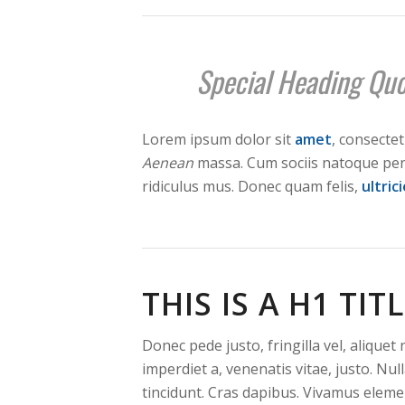
Special Heading Quo
Lorem ipsum dolor sit
amet
, consecte
Aenean
massa. Cum sociis natoque pen
ridiculus mus. Donec quam felis,
ultric
THIS IS A H1 TIT
Donec pede justo, fringilla vel, aliquet
imperdiet a, venenatis vitae, justo. Nu
tincidunt. Cras dapibus. Vivamus elem