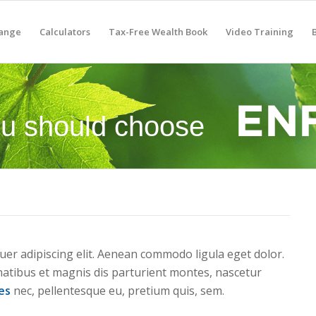
hange
Calculators
Tax-Free Wealth Book
Video Training
u should choose
tuer adipiscing elit. Aenean commodo ligula eget dolor.
atibus et magnis dis parturient montes, nascetur
ies
nec, pellentesque eu, pretium quis, sem.