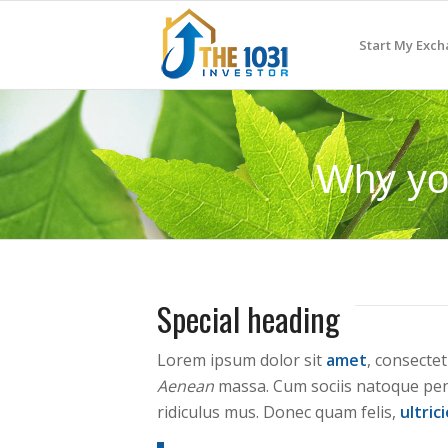
Start My Exc
Why yo
Special heading
Lorem ipsum dolor sit
amet
, consecte
Aenean
massa. Cum sociis natoque pen
ridiculus mus. Donec quam felis,
ultric