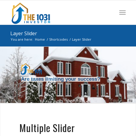
Layer Slider
You are here:
Home
/
Shortcodes
/
Layer Slider
Are taxes limiting your success?
Multiple Slider