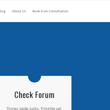
Blog
About Us
Book Free Consultation
Check Forum
Donec pede justo, fringilla vel,