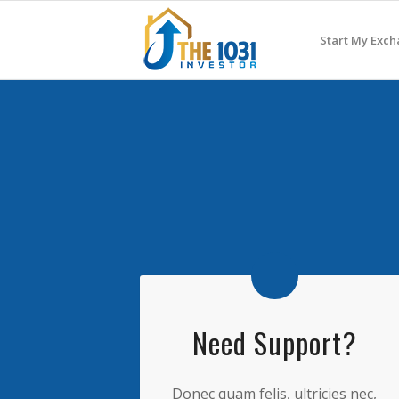
Start My Exc
Need Support?
Donec quam felis, ultricies nec,