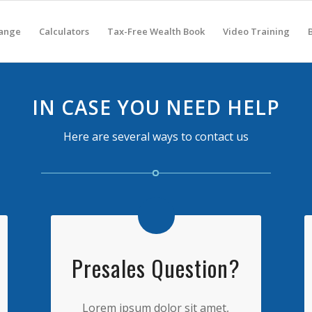
hange
Calculators
Tax-Free Wealth Book
Video Training
IN CASE YOU NEED HELP
Here are several ways to contact us
Presales Question?
Lorem ipsum dolor sit amet,