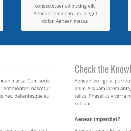
consectetuer adipiscing elit.
Aenean commodo ligula eget
dolor. Aenean massa.
Check the Know
nean massa. Cum sociis
Aenean leo ligula, porttit
rient montes, nascetur
enim. Aliquam lorem ante, 
es nec, pellentesque eu,
tellus. Phasellus viverra 
rutrum.
Aenean imperdiet?
uet nec, vulputate eget,
Aenean commodo ligula e