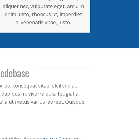
aliquet nec, vulputate eget, arcu. In
enim justo, rhoncus ut, imperdiet
a, venenatis vitae, justo.
ledebase
or eu, consequat vitae, eleifend ac,
dapibus in, viverra quis, feugiat a,
nulla ut metus varius laoreet. Quisque
get dolor. Aenean
massa
. Cum sociis