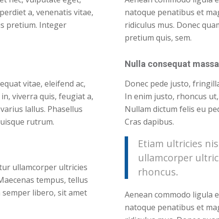
perdiet a, venenatis vitae,
natoque penatibus et mag
is pretium. Integer
ridiculus mus. Donec quam 
pretium quis, sem.
Nulla consequat massa
equat vitae, eleifend ac,
Donec pede justo, fringilla
n, viverra quis, feugiat a,
In enim justo, rhoncus ut,
varius lallus. Phasellus
Nullam dictum felis eu ped
Quisque rutrum.
Cras dapibus.
Etiam ultricies ni
ullamcorper ultric
itur ullamcorper ultricies
rhoncus.
 Maecenas tempus, tellus
semper libero, sit amet
Aenean commodo ligula e
natoque penatibus et mag